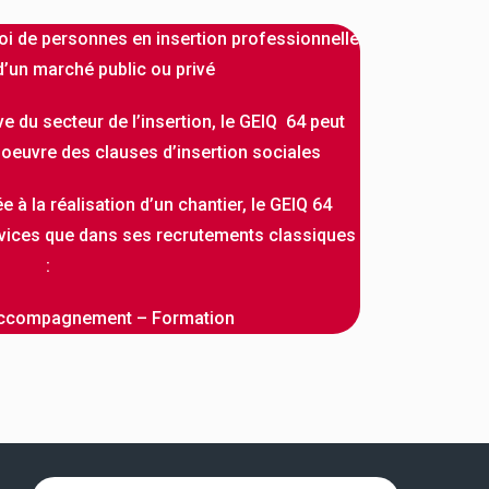
oi de personnes en insertion professionnelle
d’un marché public ou privé
ve du secteur de l’insertion, le GEIQ 64 peut
n oeuvre des clauses d’insertion sociales
e à la réalisation d’un chantier, le GEIQ 64
vices que dans ses recrutements classiques
:
Accompagnement – Formation