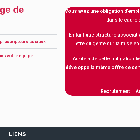
ge de
Vous avez une obligation d’empl
dans le cadre 
En tant que structure associati
 prescripteurs sociaux
être diligenté sur la mise e
dans votre équipe
Au-delà de cette obligation lié
développe la même offre de ser
Recrutement – 
LIENS